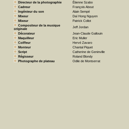
Directeur de la photographie
Étienne Szabo
Cadreur
François About
Ingénieur du son
Alain Sempé
Mixeur
Daï Hong Nguyen
Mixeur
Patrick Collot
Compositeur de la musique
Jeff Jordan
originale
Décorateur
Jean-Claude Gallouin
Maquilleur
Eric Muller
Coiffeur
Hervé Zavaro
Monteur
Chantal Piquet
Script
Catherine de Geninville
Régisseur
Roland Blondy
Photographe de plateau
Odile de Montserrat