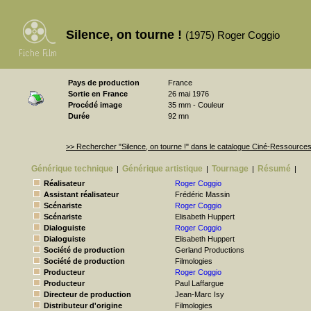
Silence, on tourne !
(1975) Roger Coggio
Pays de production
France
Sortie en France
26 mai 1976
Procédé image
35 mm - Couleur
Durée
92 mn
>> Rechercher "Silence, on tourne !" dans le catalogue Ciné-Ressource
Générique technique
Générique artistique
Tournage
Résumé
|
|
|
|
Réalisateur
Roger Coggio
Assistant réalisateur
Frédéric Massin
Scénariste
Roger Coggio
Scénariste
Elisabeth Huppert
Dialoguiste
Roger Coggio
Dialoguiste
Elisabeth Huppert
Société de production
Gerland Productions
Société de production
Filmologies
Producteur
Roger Coggio
Producteur
Paul Laffargue
Directeur de production
Jean-Marc Isy
Distributeur d'origine
Filmologies