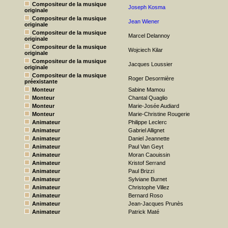
Compositeur de la musique
Joseph Kosma
originale
Compositeur de la musique
Jean Wiener
originale
Compositeur de la musique
Marcel Delannoy
originale
Compositeur de la musique
Wojciech Kilar
originale
Compositeur de la musique
Jacques Loussier
originale
Compositeur de la musique
Roger Desormière
préexistante
Monteur
Sabine Mamou
Monteur
Chantal Quaglio
Monteur
Marie-Josée Audiard
Monteur
Marie-Christine Rougerie
Animateur
Philippe Leclerc
Animateur
Gabriel Allignet
Animateur
Daniel Jeannette
Animateur
Paul Van Geyt
Animateur
Moran Caouissin
Animateur
Kristof Serrand
Animateur
Paul Brizzi
Animateur
Sylviane Burnet
Animateur
Christophe Villez
Animateur
Bernard Roso
Animateur
Jean-Jacques Prunès
Animateur
Patrick Maté