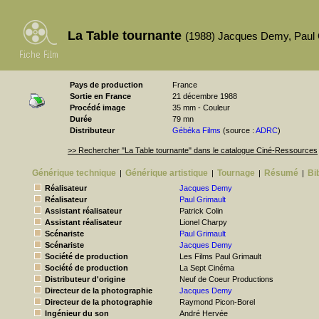
La Table tournante
(1988) Jacques Demy, Paul 
Pays de production
France
Sortie en France
21 décembre 1988
Procédé image
35 mm - Couleur
Durée
79 mn
Distributeur
Gébéka Films
(source :
ADRC
)
>> Rechercher "La Table tournante" dans le catalogue Ciné-Ressources
Générique technique
Générique artistique
Tournage
Résumé
Bi
|
|
|
|
Réalisateur
Jacques Demy
Réalisateur
Paul Grimault
Assistant réalisateur
Patrick Colin
Assistant réalisateur
Lionel Charpy
Scénariste
Paul Grimault
Scénariste
Jacques Demy
Société de production
Les Films Paul Grimault
Société de production
La Sept Cinéma
Distributeur d'origine
Neuf de Coeur Productions
Directeur de la photographie
Jacques Demy
Directeur de la photographie
Raymond Picon-Borel
Ingénieur du son
André Hervée