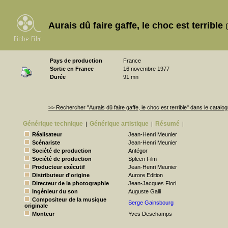
Aurais dû faire gaffe, le choc est terrible
Pays de production
France
Sortie en France
16 novembre 1977
Durée
91 mn
>> Rechercher "Aurais dû faire gaffe, le choc est terrible" dans le cata
Générique technique
Générique artistique
Résumé
|
|
|
Réalisateur
Jean-Henri Meunier
Scénariste
Jean-Henri Meunier
Société de production
Antégor
Société de production
Spleen Film
Producteur exécutif
Jean-Henri Meunier
Distributeur d'origine
Aurore Edition
Directeur de la photographie
Jean-Jacques Flori
Ingénieur du son
Auguste Galli
Compositeur de la musique
Serge Gainsbourg
originale
Monteur
Yves Deschamps