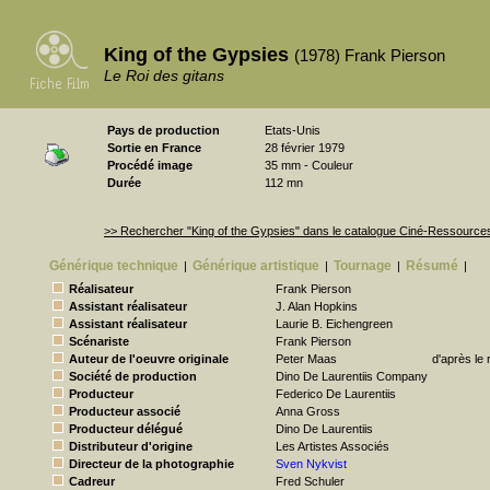
King of the Gypsies
(1978) Frank Pierson
Le Roi des gitans
Pays de production
Etats-Unis
Sortie en France
28 février 1979
Procédé image
35 mm - Couleur
Durée
112 mn
>> Rechercher "King of the Gypsies" dans le catalogue Ciné-Ressource
Générique technique
Générique artistique
Tournage
Résumé
|
|
|
|
Réalisateur
Frank Pierson
Assistant réalisateur
J. Alan Hopkins
Assistant réalisateur
Laurie B. Eichengreen
Scénariste
Frank Pierson
Auteur de l'oeuvre originale
Peter Maas
d'après le
Société de production
Dino De Laurentiis Company
Producteur
Federico De Laurentiis
Producteur associé
Anna Gross
Producteur délégué
Dino De Laurentiis
Distributeur d'origine
Les Artistes Associés
Directeur de la photographie
Sven Nykvist
Cadreur
Fred Schuler