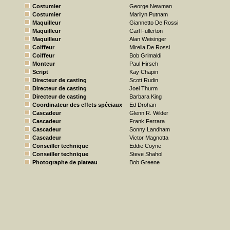
Costumier
George Newman
Costumier
Marilyn Putnam
Maquilleur
Giannetto De Rossi
Maquilleur
Carl Fullerton
Maquilleur
Alan Weisinger
Coiffeur
Mirella De Rossi
Coiffeur
Bob Grimaldi
Monteur
Paul Hirsch
Script
Kay Chapin
Directeur de casting
Scott Rudin
Directeur de casting
Joel Thurm
Directeur de casting
Barbara King
Coordinateur des effets spéciaux
Ed Drohan
Cascadeur
Glenn R. Wilder
Cascadeur
Frank Ferrara
Cascadeur
Sonny Landham
Cascadeur
Victor Magnotta
Conseiller technique
Eddie Coyne
Conseiller technique
Steve Shahol
Photographe de plateau
Bob Greene