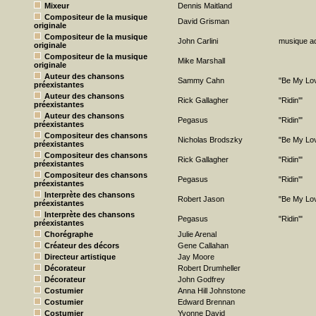
Mixeur
Dennis Maitland
Compositeur de la musique
David Grisman
originale
Compositeur de la musique
John Carlini
musique ad
originale
Compositeur de la musique
Mike Marshall
originale
Auteur des chansons
Sammy Cahn
"Be My Lo
préexistantes
Auteur des chansons
Rick Gallagher
"Ridin'"
préexistantes
Auteur des chansons
Pegasus
"Ridin'"
préexistantes
Compositeur des chansons
Nicholas Brodszky
"Be My Lo
préexistantes
Compositeur des chansons
Rick Gallagher
"Ridin'"
préexistantes
Compositeur des chansons
Pegasus
"Ridin'"
préexistantes
Interprète des chansons
Robert Jason
"Be My Lo
préexistantes
Interprète des chansons
Pegasus
"Ridin'"
préexistantes
Chorégraphe
Julie Arenal
Créateur des décors
Gene Callahan
Directeur artistique
Jay Moore
Décorateur
Robert Drumheller
Décorateur
John Godfrey
Costumier
Anna Hill Johnstone
Costumier
Edward Brennan
Costumier
Yvonne David