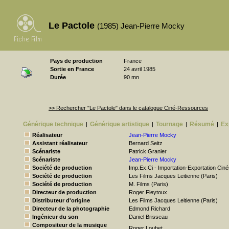
Le Pactole
(1985) Jean-Pierre Mocky
Pays de production
France
Sortie en France
24 avril 1985
Durée
90 mn
>> Rechercher "Le Pactole" dans le catalogue Ciné-Ressources
Générique technique
Générique artistique
Tournage
Résumé
Ex
|
|
|
|
Réalisateur
Jean-Pierre Mocky
Assistant réalisateur
Bernard Seitz
Scénariste
Patrick Granier
Scénariste
Jean-Pierre Mocky
Société de production
Imp.Ex.Ci - Importation-Exportation Cin
Société de production
Les Films Jacques Leitienne (Paris)
Société de production
M. Films (Paris)
Directeur de production
Roger Fleytoux
Distributeur d'origine
Les Films Jacques Leitienne (Paris)
Directeur de la photographie
Edmond Richard
Ingénieur du son
Daniel Brisseau
Compositeur de la musique
Roger Loubet