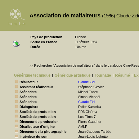
Association de malfaiteurs
(1986) Claude Zidi
Pays de production
France
Sortie en France
11 février 1987
Durée
104 mn
>> Rechercher "Association de malfaiteurs" dans le catalogue Ciné-Res
Générique technique
Générique artistique
Tournage
Résumé
Ex
|
|
|
|
Réalisateur
Claude Zidi
Assistant réalisateur
Stéphane Clavier
Scénariste
Michel Fabre
Scénariste
Simon Michaël
Scénariste
Claude Zidi
Dialoguiste
Didier Kaminka
Société de production
FR3 Cinéma
Société de production
Les Films 7
Directeur de production
Pierre Gauchet
Distributeur d'origine
AMLF
Directeur de la photographie
Jean-Jacques Tarbès
Ingénieur du son
Jean-Louis Ughetto