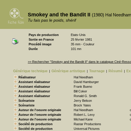
Smokey and the Bandit II
(1980) Hal Needha
Tu fais pas le poids, shérif
Pays de production
Etats-Unis
Sortie en France
25 février 1981
Procédé image
35 mm - Couleur
Durée
101 mn
>> Rechercher "Smokey and the Bandit II" dans le catalogue Ciné-Ress
Générique technique
Générique artistique
Tournage
Résumé
Ex
|
|
|
|
Réalisateur
Hal Needham
Assistant réalisateur
David Hamburger
Assistant réalisateur
Frank Bueno
Assistant réalisateur
Bill Coker
Assistant réalisateur
Ronald G. Smith
Scénariste
Jerry Belson
Scénariste
Brock Yates
Auteur de l'oeuvre originale
Hal Needham
Auteur de l'oeuvre originale
Robert L. Levy
Auteur de l'oeuvre originale
Michael Kane
Société de production
Rastar Productions
Société de production
Universal Pictures