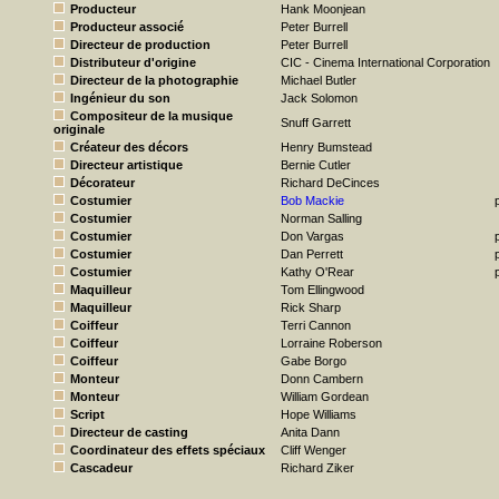
Producteur
Hank Moonjean
Producteur associé
Peter Burrell
Directeur de production
Peter Burrell
Distributeur d'origine
CIC - Cinema International Corporation
Directeur de la photographie
Michael Butler
Ingénieur du son
Jack Solomon
Compositeur de la musique
Snuff Garrett
originale
Créateur des décors
Henry Bumstead
Directeur artistique
Bernie Cutler
Décorateur
Richard DeCinces
Costumier
Bob Mackie
Costumier
Norman Salling
Costumier
Don Vargas
Costumier
Dan Perrett
Costumier
Kathy O'Rear
Maquilleur
Tom Ellingwood
Maquilleur
Rick Sharp
Coiffeur
Terri Cannon
Coiffeur
Lorraine Roberson
Coiffeur
Gabe Borgo
Monteur
Donn Cambern
Monteur
William Gordean
Script
Hope Williams
Directeur de casting
Anita Dann
Coordinateur des effets spéciaux
Cliff Wenger
Cascadeur
Richard Ziker