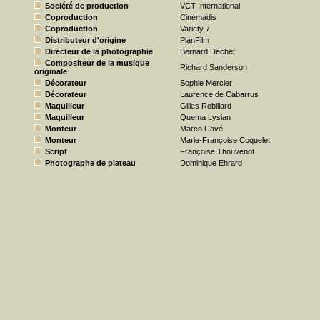
Société de production
VCT International
Coproduction
Cinémadis
Coproduction
Variety 7
Distributeur d'origine
PlanFilm
Directeur de la photographie
Bernard Dechet
Compositeur de la musique
Richard Sanderson
originale
Décorateur
Sophie Mercier
Décorateur
Laurence de Cabarrus
Maquilleur
Gilles Robillard
Maquilleur
Quema Lysian
Monteur
Marco Cavé
Monteur
Marie-Françoise Coquelet
Script
Françoise Thouvenot
Photographe de plateau
Dominique Ehrard