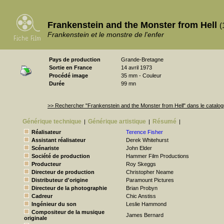
Frankenstein and the Monster from Hell
(
Frankenstein et le monstre de l'enfer
Pays de production
Grande-Bretagne
Sortie en France
14 avril 1973
Procédé image
35 mm - Couleur
Durée
99 mn
>> Rechercher "Frankenstein and the Monster from Hell" dans le catal
Générique technique
Générique artistique
Résumé
|
|
|
Réalisateur
Terence Fisher
Assistant réalisateur
Derek Whitehurst
Scénariste
John Elder
Société de production
Hammer Film Productions
Producteur
Roy Skeggs
Directeur de production
Christopher Neame
Distributeur d'origine
Paramount Pictures
Directeur de la photographie
Brian Probyn
Cadreur
Chic Anstiss
Ingénieur du son
Leslie Hammond
Compositeur de la musique
James Bernard
originale