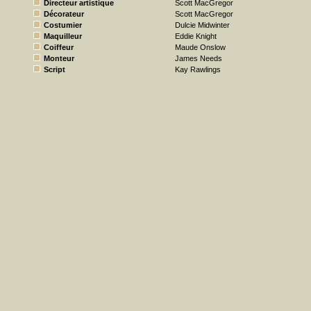
Directeur artistique
Scott MacGregor
Décorateur
Scott MacGregor
Costumier
Dulcie Midwinter
Maquilleur
Eddie Knight
Coiffeur
Maude Onslow
Monteur
James Needs
Script
Kay Rawlings