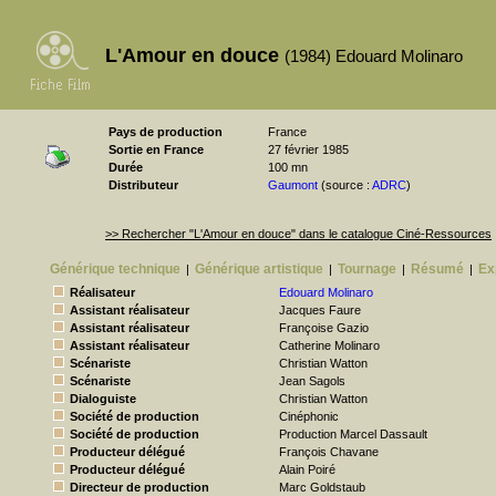
L'Amour en douce
(1984) Edouard Molinaro
Pays de production
France
Sortie en France
27 février 1985
Durée
100 mn
Distributeur
Gaumont
(source :
ADRC
)
>> Rechercher "L'Amour en douce" dans le catalogue Ciné-Ressources
Générique technique
Générique artistique
Tournage
Résumé
Ex
|
|
|
|
Réalisateur
Edouard Molinaro
Assistant réalisateur
Jacques Faure
Assistant réalisateur
Françoise Gazio
Assistant réalisateur
Catherine Molinaro
Scénariste
Christian Watton
Scénariste
Jean Sagols
Dialoguiste
Christian Watton
Société de production
Cinéphonic
Société de production
Production Marcel Dassault
Producteur délégué
François Chavane
Producteur délégué
Alain Poiré
Directeur de production
Marc Goldstaub