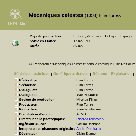
Mécaniques célestes
(1993) Fina Torres
Pays de production
France ; Vénézuéla ; Belgique ; Espagne
Sortie en France
17 mai 1995
Durée
86 mn
>> Rechercher "Mécaniques célestes" dans le catalogue Ciné-Ressour
Générique technique
Générique artistique
Résumé
Exploitation
|
|
|
|
Réalisateur
Fina Torres
Scénariste
Fina Torres
Dialoguiste
Fina Torres
Dialoguiste
Yves Belaubre
Société de production
Miraltan Films
Producteur
Fina Torres
Producteur
Zimena Iribarren
Distributeur d'origine
AFMD
Directeur de la photographie
Ricardo Aronovich
Ingénieur du son
Claude Bertrand
Interprète des chansons originales
Arielle Dombasle
Décorateur
Claire Dague