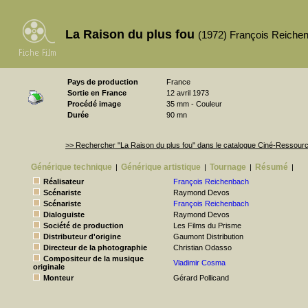
La Raison du plus fou
(1972) François Reiche
Pays de production
France
Sortie en France
12 avril 1973
Procédé image
35 mm - Couleur
Durée
90 mn
>> Rechercher "La Raison du plus fou" dans le catalogue Ciné-Ressour
Générique technique
Générique artistique
Tournage
Résumé
|
|
|
|
Réalisateur
François Reichenbach
Scénariste
Raymond Devos
Scénariste
François Reichenbach
Dialoguiste
Raymond Devos
Société de production
Les Films du Prisme
Distributeur d'origine
Gaumont Distribution
Directeur de la photographie
Christian Odasso
Compositeur de la musique
Vladimir Cosma
originale
Monteur
Gérard Pollicand