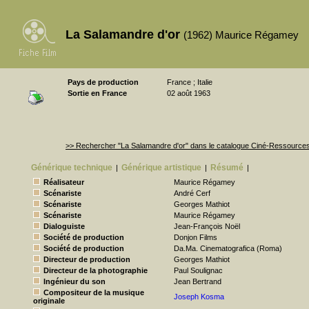
La Salamandre d'or
(1962) Maurice Régamey
Pays de production
France ; Italie
Sortie en France
02 août 1963
>> Rechercher "La Salamandre d'or" dans le catalogue Ciné-Ressource
Générique technique
Générique artistique
Résumé
|
|
|
Réalisateur
Maurice Régamey
Scénariste
André Cerf
Scénariste
Georges Mathiot
Scénariste
Maurice Régamey
Dialoguiste
Jean-François Noël
Société de production
Donjon Films
Société de production
Da.Ma. Cinematografica (Roma)
Directeur de production
Georges Mathiot
Directeur de la photographie
Paul Soulignac
Ingénieur du son
Jean Bertrand
Compositeur de la musique
Joseph Kosma
originale