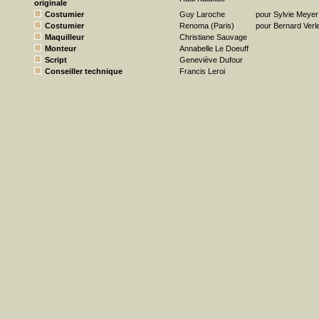
originale
Costumier
Guy Laroche
pour Sylvie Meyer
Costumier
Renoma (Paris)
pour Bernard Verl
Maquilleur
Christiane Sauvage
Monteur
Annabelle Le Doeuff
Script
Geneviève Dufour
Conseiller technique
Francis Leroi