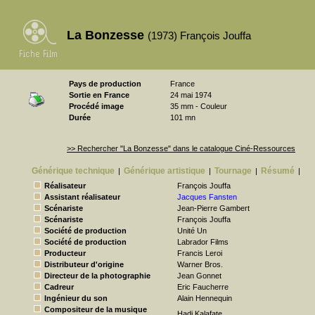
La Bonzesse
(1973) François Jouffa
Pays de production
France
Sortie en France
24 mai 1974
Procédé image
35 mm - Couleur
Durée
101 mn
>> Rechercher "La Bonzesse" dans le catalogue Ciné-Ressources
Générique technique
Générique artistique
Tournage
Résumé
|
|
|
|
Réalisateur
François Jouffa
Assistant réalisateur
Jacques Fansten
Scénariste
Jean-Pierre Gambert
Scénariste
François Jouffa
Société de production
Unité Un
Société de production
Labrador Films
Producteur
Francis Leroi
Distributeur d'origine
Warner Bros.
Directeur de la photographie
Jean Gonnet
Cadreur
Eric Faucherre
Ingénieur du son
Alain Hennequin
Compositeur de la musique
Hadi Kalafate