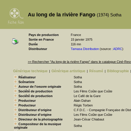
Au long de la rivière Fango
(1974) Sotha
Pays de production
France
Sortie en France
15 janvier 1975
Durée
116 mn
Distributeur
Tamasa Distribution
(source :
ADRC
)
>> Rechercher "Au long de la rivière Fango" dans le catalogue Ciné-Re
Générique technique
Générique artistique
Résumé
Bibliographie
|
|
|
Réalisateur
Sotha
Scénariste
Sotha
Auteur de l'oeuvre originale
Sotha
Société de production
Les Films Coûte que Coûte
Société de production
Le Café de la Gare
Producteur
Alain Dahan
Producteur
Régis Torben
Distributeur d'origine
C.F.D.C. - Compagnie Française de Dist
Distributeur d'origine
Les Films Coûte que Coûte
Directeur de la photographie
Jean-César Chiabaut
Compositeur de la musique
Sotha
originale