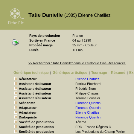
Tatie Danielle
(1989) Etienne Chatiliez
Pays de production
France
Sortie en France
04 avril 1990
Procédé image
35 mm - Couleur
Durée
111 mn
>> Rechercher "Tatie Danielle" dans le catalogue Ciné-Ressources
Générique technique
Générique artistique
Tournage
Résumé
Ex
|
|
|
|
Réalisateur
Etienne Chatiliez
Assistant réalisateur
Patricia Eberhard
Assistant réalisateur
Frédéric Blum
Assistant réalisateur
Philippe Chapus
Assistant réalisateur
Jérôme Boussier
Scénariste
Florence Quentin
Adaptateur
Florence Quentin
Adaptateur
Etienne Chatiliez
Dialoguiste
Florence Quentin
Société de production
Téléma
Société de production
FR3 - France Régions 3
Société de production
Les Productions du Champ Poirier