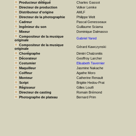
Producteur délégué
Charles Gassot
Directeur de production
Volker Lemke
Distributeur d'origine
AMLF
Directeur de la photographie
Philippe Welt
Cadreur
Pascal Genesseaux
Ingénieur du son
Guillaume Sciama
Mixeur
Dominique Dalmasso
Compositeur de la musique
Gabriel Yared
originale
Compositeur de la musique
Gérard Kawczynski
originale
Chorégraphe
Dimitri Chalzonitis
Décorateur
Geoffroy Larcher
Costumier
Elisabeth Tavernier
Maquilleur
Jasmine Nakache
Coiffeur
Agathe Moro
Monteur
Catherine Renault
Script
Brigitte Hedou-Prat
Régisseur
Gilles Loutfi
Directeur de casting
Romain Brémond
Photographe de plateau
Bernard Prim