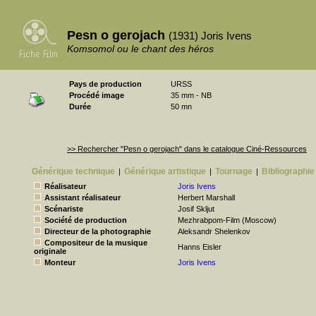
Pesn o gerojach
(1931) Joris Ivens
Komsomol ou le chant des héros
Pays de production
URSS
Procédé image
35 mm - NB
Durée
50 mn
>> Rechercher "Pesn o gerojach" dans le catalogue Ciné-Ressources
Générique technique
Générique artistique
Tournage
Bibliographie
|
|
|
Réalisateur
Joris Ivens
Assistant réalisateur
Herbert Marshall
Scénariste
Josif Skljut
Société de production
Mezhrabpom-Film (Moscow)
Directeur de la photographie
Aleksandr Shelenkov
Compositeur de la musique
Hanns Eisler
originale
Monteur
Joris Ivens