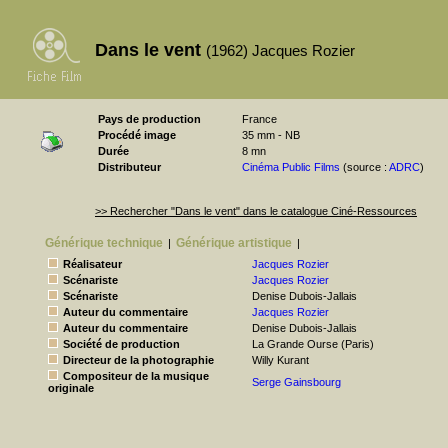
Dans le vent
(1962) Jacques Rozier
Pays de production
France
Procédé image
35 mm - NB
Durée
8 mn
Distributeur
Cinéma Public Films
(source :
ADRC
)
>> Rechercher "Dans le vent" dans le catalogue Ciné-Ressources
Générique technique
Générique artistique
|
|
Réalisateur
Jacques Rozier
Scénariste
Jacques Rozier
Scénariste
Denise Dubois-Jallais
Auteur du commentaire
Jacques Rozier
Auteur du commentaire
Denise Dubois-Jallais
Société de production
La Grande Ourse (Paris)
Directeur de la photographie
Willy Kurant
Compositeur de la musique
Serge Gainsbourg
originale