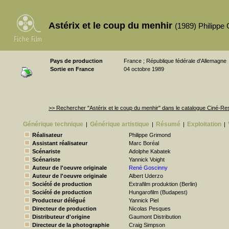
Astérix et le coup du menhir
(1989) Philippe
Pays de production
France ; République fédérale d'Allemagne
Sortie en France
04 octobre 1989
>> Rechercher "Astérix et le coup du menhir" dans le catalogue Ciné-R
Générique technique
Générique artistique
Résumé
Exploitation
|
|
|
|
Réalisateur
Philippe Grimond
Assistant réalisateur
Marc Boréal
Scénariste
Adolphe Kabatek
Scénariste
Yannick Voight
Auteur de l'oeuvre originale
René Goscinny
Auteur de l'oeuvre originale
Albert Uderzo
Société de production
Extrafilm produktion (Berlin)
Société de production
Hungarofilm (Budapest)
Producteur délégué
Yannick Piel
Directeur de production
Nicolas Pesques
Distributeur d'origine
Gaumont Distribution
Directeur de la photographie
Craig Simpson