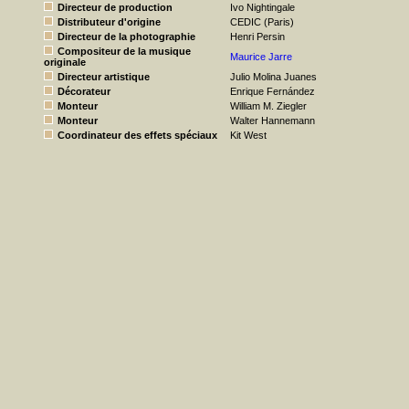
Directeur de production
Ivo Nightingale
Distributeur d'origine
CEDIC (Paris)
Directeur de la photographie
Henri Persin
Compositeur de la musique
Maurice Jarre
originale
Directeur artistique
Julio Molina Juanes
Décorateur
Enrique Fernández
Monteur
William M. Ziegler
Monteur
Walter Hannemann
Coordinateur des effets spéciaux
Kit West