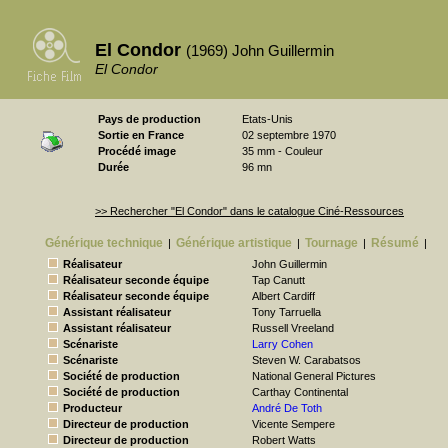
El Condor
(1969) John Guillermin
El Condor
Pays de production
Etats-Unis
Sortie en France
02 septembre 1970
Procédé image
35 mm - Couleur
Durée
96 mn
>> Rechercher "El Condor" dans le catalogue Ciné-Ressources
Générique technique
Générique artistique
Tournage
Résumé
|
|
|
|
Réalisateur
John Guillermin
Réalisateur seconde équipe
Tap Canutt
Réalisateur seconde équipe
Albert Cardiff
Assistant réalisateur
Tony Tarruella
Assistant réalisateur
Russell Vreeland
Scénariste
Larry Cohen
Scénariste
Steven W. Carabatsos
Société de production
National General Pictures
Société de production
Carthay Continental
Producteur
André De Toth
Directeur de production
Vicente Sempere
Directeur de production
Robert Watts