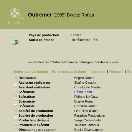
Outremer
(1989) Brigitte Roüan
Pays de production
France
Sortie en France
19 décembre 1990
>> Rechercher "Outremer" dans le catalogue Ciné-Ressources
Générique technique
Générique artistique
Tournage
Résumé
Ex
|
|
|
|
Réalisateur
Brigitte Roüan
Assistant réalisateur
Shaïne Cassim
Assistant réalisateur
Christophe Marillier
Scénariste
Cédric Kahn
Scénariste
Philippe Le Guay
Scénariste
Brigitte Roüan
Scénariste
Christian Rullier
Société de production
Lira Films (Paris)
Société de production
Paradise Productions
Producteur délégué
Serge Cohen-Solal
Producteur exécutif
Youssef Lakhoua
Directeur de production
Daniel Champagnon