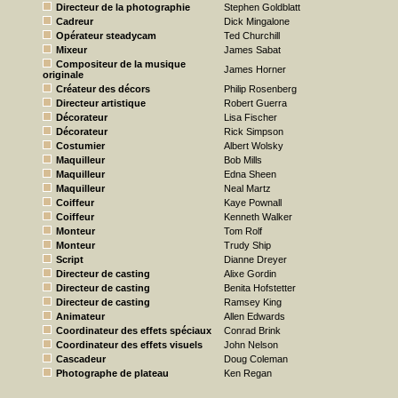
Directeur de la photographie
Stephen Goldblatt
Cadreur
Dick Mingalone
Opérateur steadycam
Ted Churchill
Mixeur
James Sabat
Compositeur de la musique
James Horner
originale
Créateur des décors
Philip Rosenberg
Directeur artistique
Robert Guerra
Décorateur
Lisa Fischer
Décorateur
Rick Simpson
Costumier
Albert Wolsky
Maquilleur
Bob Mills
Maquilleur
Edna Sheen
Maquilleur
Neal Martz
Coiffeur
Kaye Pownall
Coiffeur
Kenneth Walker
Monteur
Tom Rolf
Monteur
Trudy Ship
Script
Dianne Dreyer
Directeur de casting
Alixe Gordin
Directeur de casting
Benita Hofstetter
Directeur de casting
Ramsey King
Animateur
Allen Edwards
Coordinateur des effets spéciaux
Conrad Brink
Coordinateur des effets visuels
John Nelson
Cascadeur
Doug Coleman
Photographe de plateau
Ken Regan