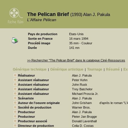
The Pelican Brief
(1993) Alan J. Pakula
L'Affaire Pélican
Pays de production
Etats-Unis
Sortie en France
16 mars 1994
Procédé image
35 mm - Couleur
Durée
141 mn
>> Rechercher "The Pelican Brief" dans le catalogue Ciné-Ressources
Générique technique
Générique artistique
Tournage
Résumé
Ex
|
|
|
|
Réalisateur
Alan J. Pakula
Assistant réalisateur
Peter Kohn
Assistant réalisateur
John Rusk
Assistant réalisateur
Trey Batchelor
Assistant réalisateur
Michael Proscia Jr.
Scénariste
Alan J. Pakula
Auteur de l'oeuvre originale
John Grisham
d'après le roman "L'A
Société de production
Warner Bros.
Producteur
Alan J. Pakula
Producteur
Pieter Jan Brugge
Producteur associé
Donald Laventhall
Directeur de production
Celia D. Costas