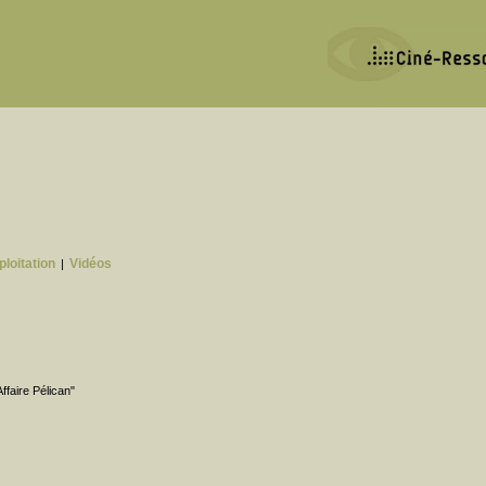
ploitation
Vidéos
|
ffaire Pélican"