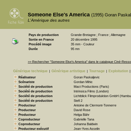
Someone Else's America
(1995) Goran Paskal
L'Amérique des autres
Pays de production
Grande-Bretagne ; France ; Allemagne
Sortie en France
20 décembre 1995
Procédé image
35 mm - Couleur
Durée
95 mn
>> Rechercher "Someone Else's America" dans le catalogue Ciné-Ress
Générique technique
Générique artistique
Tournage
Exploitation
|
|
|
|
Réalisateur
Goran Paskaljevic
Scénariste
Gordan Mihic
Société de production
Mact Productions (Paris)
Société de production
Intrinsica Films (London)
Société de production
Lichtblick Filmproduktion GmbH (Hambu
Société de production
Stefi 2
Producteur
Antoine de Clermont-Tonnerre
Producteur
David Rose
Producteur
Helga Bähr
Coproducteur
Gabrielle Tana
Coproducteur
Johanna Baldwin
Producteur exécutif
Jean-Yves Asselin