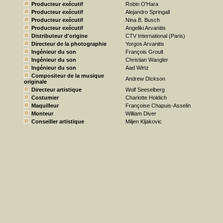
Producteur exécutif
Robin O'Hara
Producteur exécutif
Alejandro Springall
Producteur exécutif
Nina B. Busch
Producteur exécutif
Angeliki Arvanitis
Distributeur d'origine
CTV International (Paris)
Directeur de la photographie
Yorgos Arvanitis
Ingénieur du son
François Groult
Ingénieur du son
Christian Wangler
Ingénieur du son
Aad Wirtz
Compositeur de la musique
Andrew Dickson
originale
Directeur artistique
Wolf Seeselberg
Costumier
Charlotte Holdich
Maquilleur
Françoise Chapuis-Asselin
Monteur
William Diver
Conseiller artistique
Miljen Kljakovic