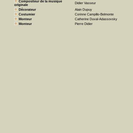
Compositeur de la musique
Didier Vasseur
originale
Décorateur
Alain Dupuy
Costumier
Corinne Campillo-Belmonte
Monteur
Catherine Duval-Adassovsky
Monteur
Pierre Didier