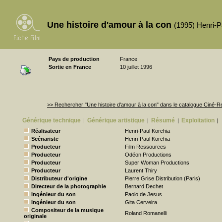
Une histoire d'amour à la con
(1995) Henri-P
Pays de production
France
Sortie en France
10 juillet 1996
>> Rechercher "Une histoire d'amour à la con" dans le catalogue Ciné-
Générique technique
Générique artistique
Résumé
Exploitation
|
|
|
|
Réalisateur
Henri-Paul Korchia
Scénariste
Henri-Paul Korchia
Producteur
Film Ressources
Producteur
Odéon Productions
Producteur
Super Woman Productions
Producteur
Laurent Thiry
Distributeur d'origine
Pierre Grise Distribution (Paris)
Directeur de la photographie
Bernard Dechet
Ingénieur du son
Paolo de Jesus
Ingénieur du son
Gita Cerveira
Compositeur de la musique
Roland Romanelli
originale