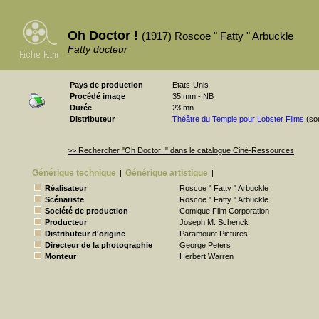
Oh Doctor !
(1917) Roscoe " Fatty " Arbuckle
Fatty docteur
Pays de production
Etats-Unis
Procédé image
35 mm - NB
Durée
23 mn
Distributeur
Théâtre du Temple pour Lobster Films
(so
>> Rechercher "Oh Doctor !" dans le catalogue Ciné-Ressources
Générique technique
Générique artistique
|
|
Réalisateur
Roscoe " Fatty " Arbuckle
Scénariste
Roscoe " Fatty " Arbuckle
Société de production
Comique Film Corporation
Producteur
Joseph M. Schenck
Distributeur d'origine
Paramount Pictures
Directeur de la photographie
George Peters
Monteur
Herbert Warren