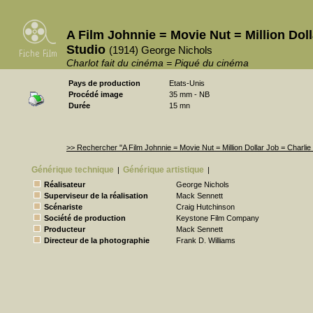
A Film Johnnie = Movie Nut = Million Doll
Studio
(1914) George Nichols
Charlot fait du cinéma = Piqué du cinéma
Pays de production
Etats-Unis
Procédé image
35 mm - NB
Durée
15 mn
>> Rechercher "A Film Johnnie = Movie Nut = Million Dollar Job = Charli
Générique technique
Générique artistique
|
|
Réalisateur
George Nichols
Superviseur de la réalisation
Mack Sennett
Scénariste
Craig Hutchinson
Société de production
Keystone Film Company
Producteur
Mack Sennett
Directeur de la photographie
Frank D. Williams