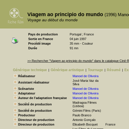
Viagem ao principio do mundo
(1996) Manoe
Voyage au début du monde
Pays de production
Portugal ; France
Sortie en France
04 juin 1997
Procédé image
35 mm - Couleur
Durée
91 mn
>> Rechercher "Viagem ao principio do mundo" dans le catalogue Ciné
Générique technique
Générique artistique
Tournage
Résumé
Ex
|
|
|
|
Réalisateur
Manoel de Oliveira
José Maria Vaz da
Assistant réalisateur
Silva
Scénariste
Manoel de Oliveira
Adaptateur
Manoel de Oliveira
Auteur de l'adaptation française
Manoel de Oliveira
Madragoa Filmes
Société de production
(Lisboa)
Société de production
Gémini Films (Paris)
Producteur
Paulo Branco
Directeur de production
Antonio Gonçalo
Directeur de production
Elisabeth Bocquet
France