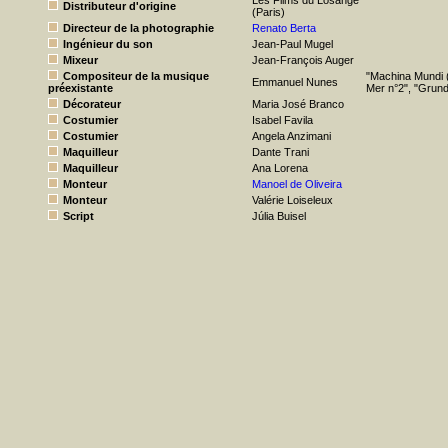
Les Films du Losange
Distributeur d'origine
(Paris)
Directeur de la photographie
Renato Berta
Ingénieur du son
Jean-Paul Mugel
Mixeur
Jean-François Auger
Compositeur de la musique
"Machina Mundi (
Emmanuel Nunes
préexistante
Mer n°2", "Grund
Décorateur
Maria José Branco
Costumier
Isabel Favila
Costumier
Angela Anzimani
Maquilleur
Dante Trani
Maquilleur
Ana Lorena
Monteur
Manoel de Oliveira
Monteur
Valérie Loiseleux
Script
Júlia Buisel