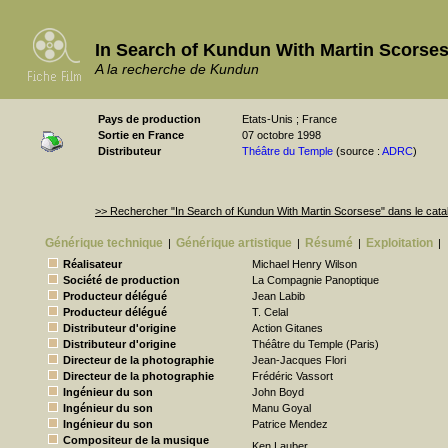
In Search of Kundun With Martin Scorse
A la recherche de Kundun
Pays de production
Etats-Unis ; France
Sortie en France
07 octobre 1998
Distributeur
Théâtre du Temple
(source :
ADRC
)
>> Rechercher "In Search of Kundun With Martin Scorsese" dans le cat
Générique technique
Générique artistique
Résumé
Exploitation
|
|
|
|
Réalisateur
Michael Henry Wilson
Société de production
La Compagnie Panoptique
Producteur délégué
Jean Labib
Producteur délégué
T. Celal
Distributeur d'origine
Action Gitanes
Distributeur d'origine
Théâtre du Temple (Paris)
Directeur de la photographie
Jean-Jacques Flori
Directeur de la photographie
Frédéric Vassort
Ingénieur du son
John Boyd
Ingénieur du son
Manu Goyal
Ingénieur du son
Patrice Mendez
Compositeur de la musique
Ken Lauber