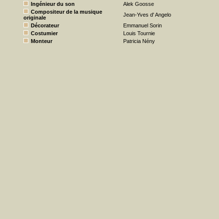
Ingénieur du son
Alek Goosse
Compositeur de la musique
Jean-Yves d' Angelo
originale
Décorateur
Emmanuel Sorin
Costumier
Louis Tournie
Monteur
Patricia Nény