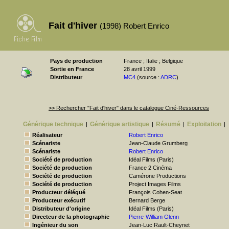
Fait d'hiver
(1998) Robert Enrico
Pays de production
France ; Italie ; Belgique
Sortie en France
28 avril 1999
Distributeur
MC4
(source :
ADRC
)
>> Rechercher "Fait d'hiver" dans le catalogue Ciné-Ressources
Générique technique
Générique artistique
Résumé
Exploitation
|
|
|
|
Réalisateur
Robert Enrico
Scénariste
Jean-Claude Grumberg
Scénariste
Robert Enrico
Société de production
Idéal Films (Paris)
Société de production
France 2 Cinéma
Société de production
Camérone Productions
Société de production
Project Images Films
Producteur délégué
François Cohen-Seat
Producteur exécutif
Bernard Berge
Distributeur d'origine
Idéal Films (Paris)
Directeur de la photographie
Pierre-William Glenn
Ingénieur du son
Jean-Luc Rault-Cheynet