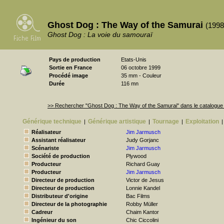
Ghost Dog : The Way of the Samurai
(1998
Ghost Dog : La voie du samouraï
Pays de production
Etats-Unis
Sortie en France
06 octobre 1999
Procédé image
35 mm - Couleur
Durée
116 mn
>> Rechercher "Ghost Dog : The Way of the Samurai" dans le catalogu
Générique technique
Générique artistique
Tournage
Exploitation
|
|
|
|
Réalisateur
Jim Jarmusch
Assistant réalisateur
Judy Gorjanc
Scénariste
Jim Jarmusch
Société de production
Plywood
Producteur
Richard Guay
Producteur
Jim Jarmusch
Directeur de production
Victor de Jesus
Directeur de production
Lonnie Kandel
Distributeur d'origine
Bac Films
Directeur de la photographie
Robby Müller
Cadreur
Chaim Kantor
Ingénieur du son
Chic Ciccolini