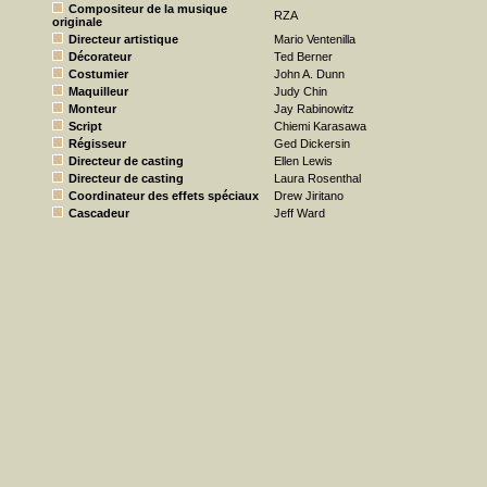
Compositeur de la musique
RZA
originale
Directeur artistique
Mario Ventenilla
Décorateur
Ted Berner
Costumier
John A. Dunn
Maquilleur
Judy Chin
Monteur
Jay Rabinowitz
Script
Chiemi Karasawa
Régisseur
Ged Dickersin
Directeur de casting
Ellen Lewis
Directeur de casting
Laura Rosenthal
Coordinateur des effets spéciaux
Drew Jiritano
Cascadeur
Jeff Ward