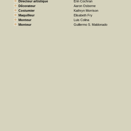
Directeur artistique
Erin Cochran
Décorateur
Aaron Osborne
Costumier
Kathryn Morrison
Maquilleur
Elisabeth Fry
Monteur
Luis Colina
Monteur
Guillermo S. Maldonado