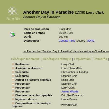
Another Day in Paradise
(1998) Larry Clark
Another Day in Paradise
Pays de production
Etats-Unis
Sortie en France
16 juin 1999
Durée
100 mn
Distributeur
Carlotta Films
(source :
ADRC
)
>> Rechercher "Another Day in Paradise" dans le catalogue Ciné-Ress
Générique technique
Générique artistique
Exploitation
Palmarès
|
|
|
|
Réalisateur
Larry Clark
Assistant réalisateur
Louis Shaw Milito
Scénariste
Christopher B. Landon
Scénariste
Stephen Chin
Auteur de l'oeuvre originale
Eddie Little
Producteur
Stephen Chin
Producteur
Larry Clark
Producteur
James Woods
Directeur de la photographie
Eric Alan Edwards
Ingénieur du son
Lance Brown
Compositeur de la musique
Howard Paar
originale