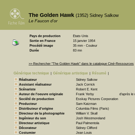
The Golden Hawk
(1952) Sidney Salkow
Le Faucon d'or
Pays de production
Etats-Unis
Sortie en France
15 janvier 1954
Procédé image
35 mm - Couleur
Durée
83 mn
>> Rechercher "The Golden Hawk" dans le catalogue Ciné-Ressources
Générique technique
Générique artistique
Résumé
|
|
|
Réalisateur
Sidney Salkow
Assistant réalisateur
Jack Corrick
Scénariste
Robert E. Kent
Auteur de l'oeuvre originale
Frank Yerby
d'après l
Société de production
Esskay Pictures Corporation
Producteur
Sam Katzman
Distributeur d'origine
Columbia Films (Paris)
Directeur de la photographie
William V. Skall
Ingénieur du son
Josh Westmoreland
Directeur artistique
Paul Palmentola
Décorateur
Sidney Clifford
Costumier
Jean Louis