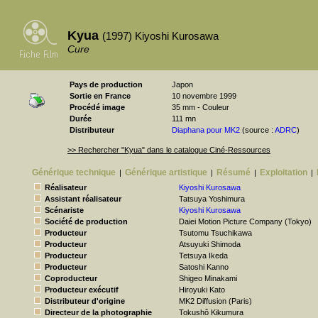
Kyua
(1997) Kiyoshi Kurosawa
Cure
Pays de production
Japon
Sortie en France
10 novembre 1999
Procédé image
35 mm - Couleur
Durée
111 mn
Distributeur
Diaphana pour MK2
(source :
ADRC
)
>> Rechercher "Kyua" dans le catalogue Ciné-Ressources
Générique technique
Générique artistique
Résumé
Exploitation
|
|
|
|
Réalisateur
Kiyoshi Kurosawa
Assistant réalisateur
Tatsuya Yoshimura
Scénariste
Kiyoshi Kurosawa
Société de production
Daiei Motion Picture Company (Tokyo)
Producteur
Tsutomu Tsuchikawa
Producteur
Atsuyuki Shimoda
Producteur
Tetsuya Ikeda
Producteur
Satoshi Kanno
Coproducteur
Shigeo Minakami
Producteur exécutif
Hiroyuki Kato
Distributeur d'origine
MK2 Diffusion (Paris)
Directeur de la photographie
Tokushô Kikumura