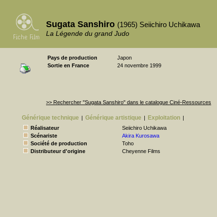
Sugata Sanshiro
(1965) Seiichiro Uchikawa
La Légende du grand Judo
Pays de production
Japon
Sortie en France
24 novembre 1999
>> Rechercher "Sugata Sanshiro" dans le catalogue Ciné-Ressources
Générique technique
Générique artistique
Exploitation
|
|
|
Réalisateur
Seiichiro Uchikawa
Scénariste
Akira Kurosawa
Société de production
Toho
Distributeur d'origine
Cheyenne Films