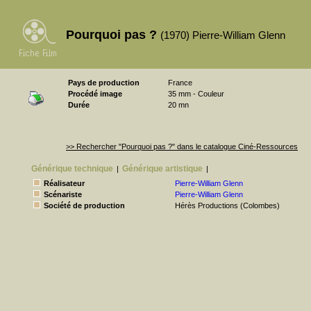
Pourquoi pas ?
(1970) Pierre-William Glenn
Pays de production
France
Procédé image
35 mm - Couleur
Durée
20 mn
>> Rechercher "Pourquoi pas ?" dans le catalogue Ciné-Ressources
Générique technique
Générique artistique
|
|
Réalisateur
Pierre-William Glenn
Scénariste
Pierre-William Glenn
Société de production
Hérès Productions (Colombes)