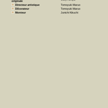
originale
Directeur artistique
Tomoyuki Maruo
Décorateur
Tomoyuki Maruo
Monteur
Junichi Kikuchi