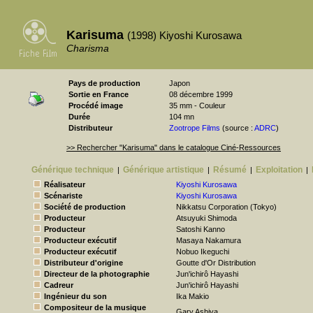
Karisuma
(1998) Kiyoshi Kurosawa
Charisma
Pays de production
Japon
Sortie en France
08 décembre 1999
Procédé image
35 mm - Couleur
Durée
104 mn
Distributeur
Zootrope Films
(source :
ADRC
)
>> Rechercher "Karisuma" dans le catalogue Ciné-Ressources
Générique technique
Générique artistique
Résumé
Exploitation
|
|
|
|
Réalisateur
Kiyoshi Kurosawa
Scénariste
Kiyoshi Kurosawa
Société de production
Nikkatsu Corporation (Tokyo)
Producteur
Atsuyuki Shimoda
Producteur
Satoshi Kanno
Producteur exécutif
Masaya Nakamura
Producteur exécutif
Nobuo Ikeguchi
Distributeur d'origine
Goutte d'Or Distribution
Directeur de la photographie
Jun'ichirô Hayashi
Cadreur
Jun'ichirô Hayashi
Ingénieur du son
Ika Makio
Compositeur de la musique
Gary Ashiya