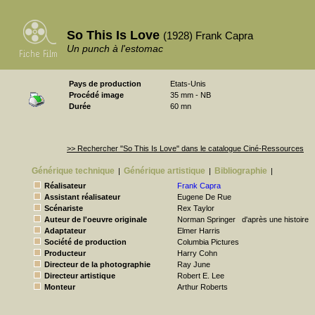
So This Is Love
(1928) Frank Capra
Un punch à l'estomac
Pays de production
Etats-Unis
Procédé image
35 mm - NB
Durée
60 mn
>> Rechercher "So This Is Love" dans le catalogue Ciné-Ressources
Générique technique
Générique artistique
Bibliographie
|
|
|
Réalisateur
Frank Capra
Assistant réalisateur
Eugene De Rue
Scénariste
Rex Taylor
Auteur de l'oeuvre originale
Norman Springer
d'après une histoire
Adaptateur
Elmer Harris
Société de production
Columbia Pictures
Producteur
Harry Cohn
Directeur de la photographie
Ray June
Directeur artistique
Robert E. Lee
Monteur
Arthur Roberts