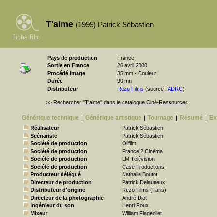
T'aime
(1999) Patrick Sébastien
Pays de production
France
Sortie en France
26 avril 2000
Procédé image
35 mm - Couleur
Durée
90 mn
Distributeur
Rezo Films
(source :
ADRC
)
>> Rechercher "T'aime" dans le catalogue Ciné-Ressources
Générique technique
Générique artistique
Tournage
Résumé
Ex
|
|
|
|
Réalisateur
Patrick Sébastien
Scénariste
Patrick Sébastien
Société de production
Olifilm
Société de production
France 2 Cinéma
Société de production
LM Télévision
Société de production
Case Productions
Producteur délégué
Nathalie Boutot
Directeur de production
Patrick Delauneux
Distributeur d'origine
Rezo Films (Paris)
Directeur de la photographie
André Diot
Ingénieur du son
Henri Roux
Mixeur
William Flageollet