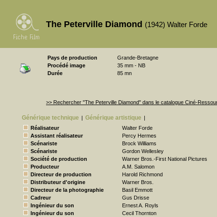
The Peterville Diamond
(1942) Walter Forde
Pays de production
Grande-Bretagne
Procédé image
35 mm - NB
Durée
85 mn
>> Rechercher "The Peterville Diamond" dans le catalogue Ciné-Ressou
Générique technique
Générique artistique
|
|
Réalisateur
Walter Forde
Assistant réalisateur
Percy Hermes
Scénariste
Brock Williams
Scénariste
Gordon Wellesley
Société de production
Warner Bros.-First National Pictures
Producteur
A.M. Salomon
Directeur de production
Harold Richmond
Distributeur d'origine
Warner Bros.
Directeur de la photographie
Basil Emmott
Cadreur
Gus Drisse
Ingénieur du son
Ernest A. Royls
Ingénieur du son
Cecil Thornton