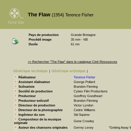
The Flaw
(1954) Terence Fisher
Pays de production
Grande-Bretagne
Procédé image
35 mm - NB
Durée
61 mn
>> Rechercher "The Flaw" dans le catalogue Ciné-Ressources
Générique technique
Générique artistique
|
|
Réalisateur
Terence Fisher
Assistant réalisateur
George Pollard
Scénariste
Brandon Fleming
Société de production
Cybex Film Productions
Producteur
Geoffrey Goodheart
Producteur exécutif
Brandon Fleming
Directeur de production
Victor Lyndon
Directeur de la photographie
Cedric Williams
Ingénieur du son
Sid Squires
Compositeur de la musique
Gene Crowley
originale
Auteur des chansons originales
Gerrey Levey
"Getting Away 