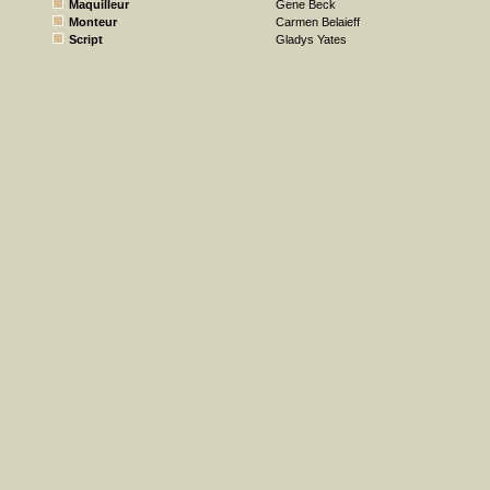
Maquilleur
Gene Beck
Monteur
Carmen Belaieff
Script
Gladys Yates