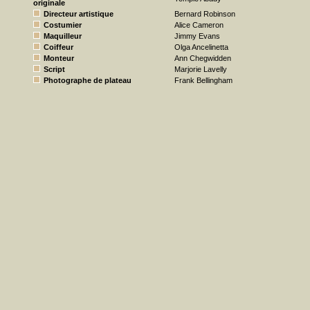
originale
Directeur artistique
Bernard Robinson
Costumier
Alice Cameron
Maquilleur
Jimmy Evans
Coiffeur
Olga Ancelinetta
Monteur
Ann Chegwidden
Script
Marjorie Lavelly
Photographe de plateau
Frank Bellingham