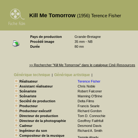
Kill Me Tomorrow
(1956) Terence Fisher
Pays de production
Grande-Bretagne
Procédé image
35 mm - NB
Durée
80 mn
>> Rechercher "Kill Me Tomorrow" dans le catalogue Ciné-Ressources
Générique technique
Générique artistique
|
|
Réalisateur
Terence Fisher
Assistant réalisateur
Chris Noble
Scénariste
Robert Falconer
Scénariste
Manning O'Brine
Société de production
Delta Films
Producteur
Francis Searle
Producteur exécutif
Richard Gordon
Directeur de production
Tom D. Connochie
Directeur de la photographie
Geoffrey Faithfull
Cadreur
Desmond Davis
Ingénieur du son
Richard A. Smith
Compositeur de la musique
Temple Abady