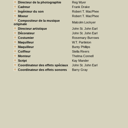
Directeur de la photographie
Reg Wyer
Cadreur
Frank Drake
Ingénieur du son
Robert T. MacPhee
Mixeur
Robert T. MacPhee
Compositeur de la musique
Malcolm Lockyer
originale
Directeur artistique
John St. John Earl
Décorateur
John St. John Earl
Costumier
Rosemary Burrows
Maquilleur
W.T. Partleton
Maquilleur
Bunty Phillips
Coiffeur
Stella Rivers
Monteur
Thelma Connell
Script
Kay Mander
Coordinateur des effets spéciaux
John St. John Earl
Coordinateur des effets sonores
Barry Gray