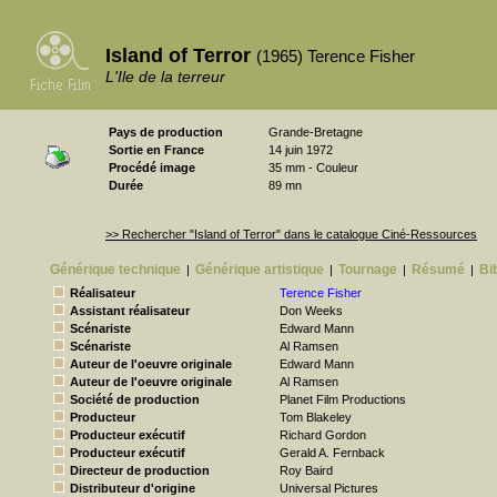
Island of Terror
(1965) Terence Fisher
L'Ile de la terreur
Pays de production
Grande-Bretagne
Sortie en France
14 juin 1972
Procédé image
35 mm - Couleur
Durée
89 mn
>> Rechercher "Island of Terror" dans le catalogue Ciné-Ressources
Générique technique
Générique artistique
Tournage
Résumé
Bi
|
|
|
|
Réalisateur
Terence Fisher
Assistant réalisateur
Don Weeks
Scénariste
Edward Mann
Scénariste
Al Ramsen
Auteur de l'oeuvre originale
Edward Mann
Auteur de l'oeuvre originale
Al Ramsen
Société de production
Planet Film Productions
Producteur
Tom Blakeley
Producteur exécutif
Richard Gordon
Producteur exécutif
Gerald A. Fernback
Directeur de production
Roy Baird
Distributeur d'origine
Universal Pictures