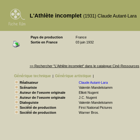
L'Athlète incomplet
(1931) Claude Autant-Lara
Pays de production
France
Sortie en France
03 juin 1932
>> Rechercher "L'Athlète incomplet" dans le catalogue Ciné-Ressources
Générique technique
Générique artistique
|
|
Réalisateur
Claude Autant-Lara
Scénariste
Valentin Mandelstamm
Auteur de l'oeuvre originale
Elliott Nugent
Auteur de l'oeuvre originale
J.C. Nugent
Dialoguiste
Valentin Mandelstamm
Société de production
First National Pictures
Société de production
Warner Bros.