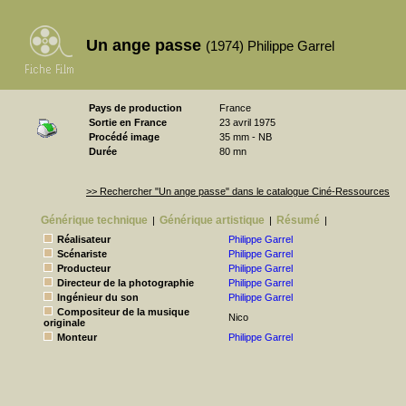
Un ange passe
(1974) Philippe Garrel
Pays de production
France
Sortie en France
23 avril 1975
Procédé image
35 mm - NB
Durée
80 mn
>> Rechercher "Un ange passe" dans le catalogue Ciné-Ressources
Générique technique
Générique artistique
Résumé
|
|
|
Réalisateur
Philippe Garrel
Scénariste
Philippe Garrel
Producteur
Philippe Garrel
Directeur de la photographie
Philippe Garrel
Ingénieur du son
Philippe Garrel
Compositeur de la musique
Nico
originale
Monteur
Philippe Garrel