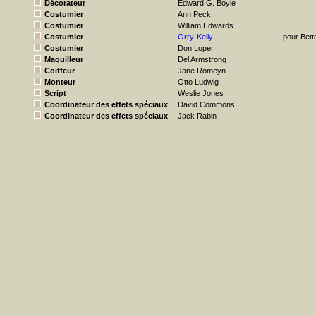
Décorateur
Edward G. Boyle
Costumier
Ann Peck
Costumier
William Edwards
Costumier
Orry-Kelly
pour Bett
Costumier
Don Loper
Maquilleur
Del Armstrong
Coiffeur
Jane Romeyn
Monteur
Otto Ludwig
Script
Weslie Jones
Coordinateur des effets spéciaux
David Commons
Coordinateur des effets spéciaux
Jack Rabin