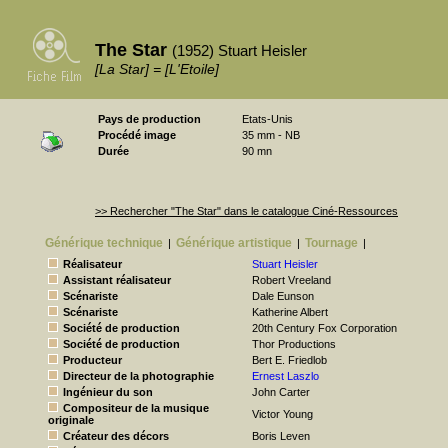
The Star
(1952) Stuart Heisler
[La Star] = [L'Etoile]
Pays de production
Etats-Unis
Procédé image
35 mm - NB
Durée
90 mn
>> Rechercher "The Star" dans le catalogue Ciné-Ressources
Générique technique
Générique artistique
Tournage
|
|
|
Réalisateur
Stuart Heisler
Assistant réalisateur
Robert Vreeland
Scénariste
Dale Eunson
Scénariste
Katherine Albert
Société de production
20th Century Fox Corporation
Société de production
Thor Productions
Producteur
Bert E. Friedlob
Directeur de la photographie
Ernest Laszlo
Ingénieur du son
John Carter
Compositeur de la musique
Victor Young
originale
Créateur des décors
Boris Leven