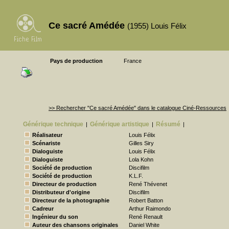
Ce sacré Amédée
(1955) Louis Félix
Pays de production
France
>> Rechercher "Ce sacré Amédée" dans le catalogue Ciné-Ressources
Générique technique
Générique artistique
Résumé
|
|
|
Réalisateur
Louis Félix
Scénariste
Gilles Siry
Dialoguiste
Louis Félix
Dialoguiste
Lola Kohn
Société de production
Discifilm
Société de production
K.L.F.
Directeur de production
René Thévenet
Distributeur d'origine
Discifilm
Directeur de la photographie
Robert Batton
Cadreur
Arthur Raimondo
Ingénieur du son
René Renault
Auteur des chansons originales
Daniel White