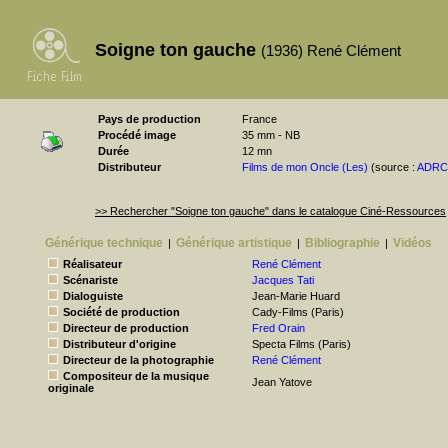
Soigne ton gauche
(1936) René Clément
Pays de production
France
Procédé image
35 mm - NB
Durée
12 mn
Distributeur
Films de mon Oncle (Les)
(source :
ADRC
>> Rechercher "Soigne ton gauche" dans le catalogue Ciné-Ressources
Générique technique
Générique artistique
Bibliographie
Vidéos
|
|
|
Réalisateur
René Clément
Scénariste
Jacques Tati
Dialoguiste
Jean-Marie Huard
Société de production
Cady-Films (Paris)
Directeur de production
Fred Orain
Distributeur d'origine
Specta Films (Paris)
Directeur de la photographie
René Clément
Compositeur de la musique
Jean Yatove
originale