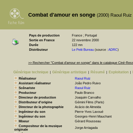
Combat d'amour en songe
(2000) Raoul Ruiz
Pays de production
France ; Portugal
Sortie en France
22 novembre 2000
Durée
122 mn
Distributeur
Le Petit Bureau
(source :
ADRC
)
>> Rechercher "Combat d'amour en songe" dans le catalogue Ciné-Res
Générique technique
Générique artistique
Résumé
Exploitation
|
|
|
|
Réalisateur
Raoul Ruiz
Assistant réalisateur
João Pedro Ruivo
Scénariste
Raoul Ruiz
Producteur
Paulo Branco
Directeur de production
Joaquim Carvalho
Distributeur d'origine
Gémini Films (Paris)
Directeur de la photographie
Acácio de Almeida
Ingénieur du son
Pierre-Yves Lavoué
Ingénieur du son
Georges-Henri Mauchant
Mixeur
Gérard Rousseau
Compositeur de la musique
Jorge Arriagada
originale