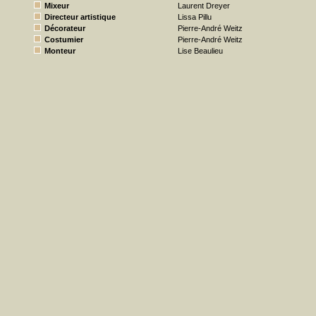
Mixeur
Laurent Dreyer
Directeur artistique
Lissa Pillu
Décorateur
Pierre-André Weitz
Costumier
Pierre-André Weitz
Monteur
Lise Beaulieu