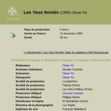
Les Yeux fermés
(1999) Olivier Py
Pays de production
France
Sortie en France
13 décembre 2000
Durée
80 mn
>> Rechercher "Les Yeux fermés" dans le catalogue Ciné-Ressources
Générique technique
Générique artistique
Tournage
Résumé
Ex
|
|
|
|
Réalisateur
Olivier Py
Assistant réalisateur
Nicolas Cambois
Scénariste
Olivier Py
Dialoguiste
Olivier Py
Société de production
La Sept/Arte
Société de production
Télécip (Paris)
Société de production
Les Films Pelléas (Paris)
Producteur délégué
Jacques Fansten
Producteur délégué
Philippe Martin
Distributeur d'origine
ID Distribution (Paris)
Directeur de la photographie
Luc Pagès
Ingénieur du son
François Waledisch