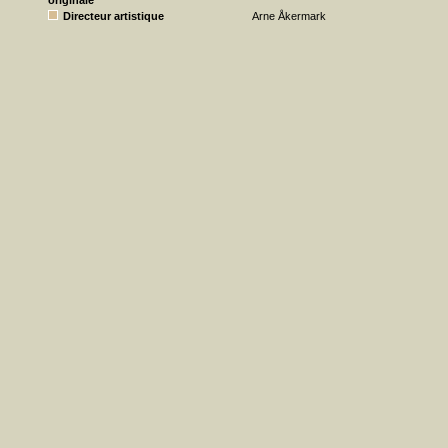
originale
Directeur artistique
Arne Åkermark