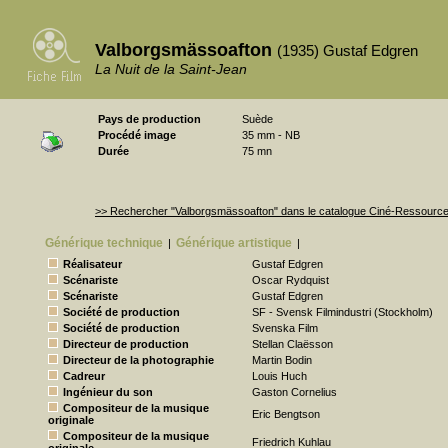
Valborgsmässoafton
(1935) Gustaf Edgren
La Nuit de la Saint-Jean
Pays de production
Suède
Procédé image
35 mm - NB
Durée
75 mn
>> Rechercher "Valborgsmässoafton" dans le catalogue Ciné-Ressourc
Générique technique
Générique artistique
|
|
Réalisateur
Gustaf Edgren
Scénariste
Oscar Rydquist
Scénariste
Gustaf Edgren
Société de production
SF - Svensk Filmindustri (Stockholm)
Société de production
Svenska Film
Directeur de production
Stellan Claësson
Directeur de la photographie
Martin Bodin
Cadreur
Louis Huch
Ingénieur du son
Gaston Cornelius
Compositeur de la musique
Eric Bengtson
originale
Compositeur de la musique
Friedrich Kuhlau